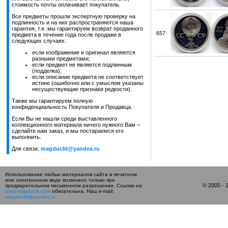
стоимость почты оплачивает покупатель.
Все предметы прошли экспертную проверку на
подлинность и на них распространяются наша
гарантия, т.е. мы гарантируем возврат проданного
657
предмета в течение года после продажи в
следующих случаях:
если изображение и оригинал являются
разными предметами;
если предмет не является подлинным
(подделка);
если описание предмета не соответствует
истине (ошибочно или с умыслом указаны
несуществующие признаки редкости).
Также мы гарантируем полную
конфиденциальность Покупателя и Продавца.
Если Вы не нашли среди выставленного
коллекционного материала ничего нужного Вам –
сделайте нам заказ, и мы постараемся его
выполнить.
Для связи:
magduclit@yandex.ru
Использование любых материалов сайта в печатном
или электронном виде возможно только при
© 2005 -
предварительном письменном разрешении. Ссылка на
www.magduclit.com
обязательна. Наш e-mail:
magduclit@yandex.ru