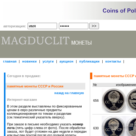
авторизация:
главная
|
новинки
|
услуги
|
аукцион
|
публикации
|
контакты
|
Сегодня в продаже:
памятные монеты СССР 
№
изображение
памятные монеты СССР и России
назад на главную
Интернет-магазин
656
В этом разделе выставлены по фиксированным
ценам в евро различные предметы
коллекционировния по темам и разделам
(см.тематический указатель вверху).
При заказе в письме необходимо указать
номер
лота
(пять цифр слева от фото). После обработки
630
заказа, лот будет отложен на две недели и передан
или выслан почтой после его полной оплаты,