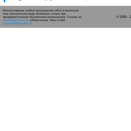
Использование любых материалов сайта в печатном
или электронном виде возможно только при
© 2005 -
предварительном письменном разрешении. Ссылка на
www.magduclit.com
обязательна. Наш e-mail:
magduclit@yandex.ru