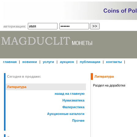
авторизация:
главная
|
новинки
|
услуги
|
аукцион
|
публикации
|
контакты
|
Сегодня в продаже:
Литература
Раздел на доработке
Литература
назад на главную
Нумизматика
Фалеристика
Аукционные каталоги
Прочее